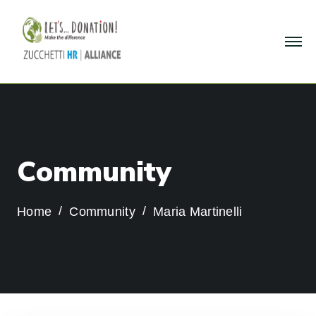
C
o
m
m
u
n
i
t
y
Home
Community
Maria Martinelli