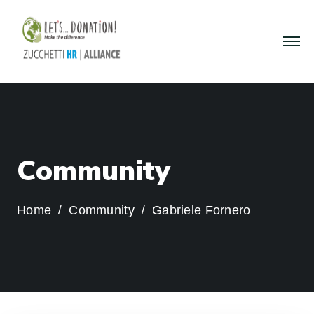
C
o
m
m
u
n
i
t
y
Home
Community
Gabriele Fornero