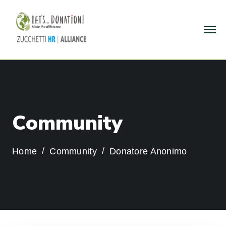
C
o
m
m
u
n
i
t
y
Home
Community
Donatore Anonimo