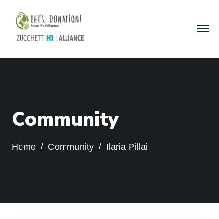
C
o
m
m
u
n
i
t
y
Home
Community
Ilaria Pillai