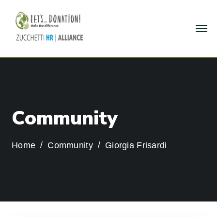
C
o
m
m
u
n
i
t
y
Home
Community
Giorgia Frisardi