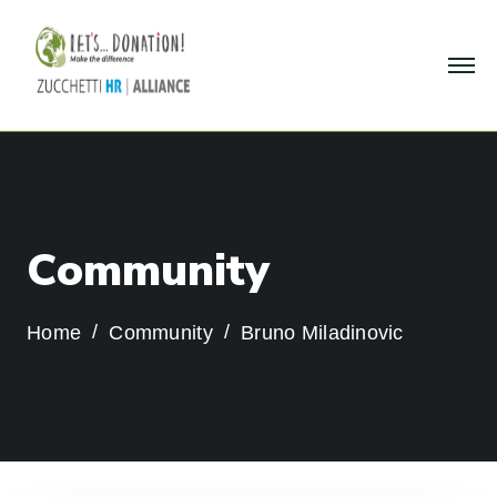
C
o
m
m
u
n
i
t
y
Home
Community
Bruno Miladinovic