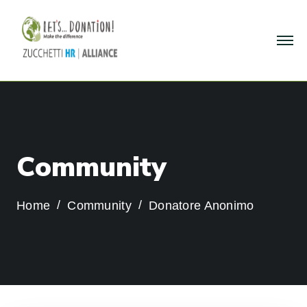
C
o
m
m
u
n
i
t
y
Home
Community
Donatore Anonimo