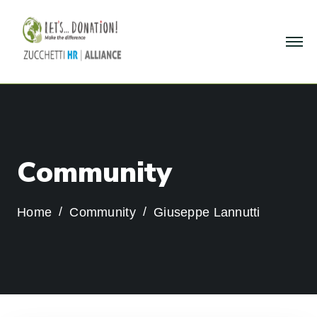
C
o
m
m
u
n
i
t
y
Home
Community
Giuseppe Lannutti