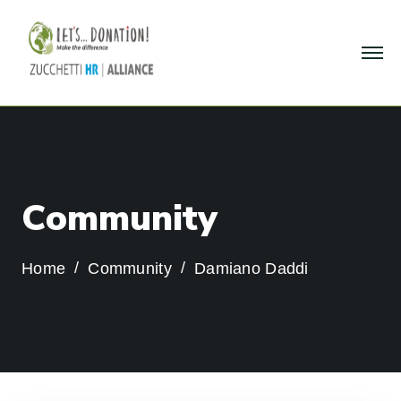
C
o
m
m
u
n
i
t
y
Home
Community
Damiano Daddi