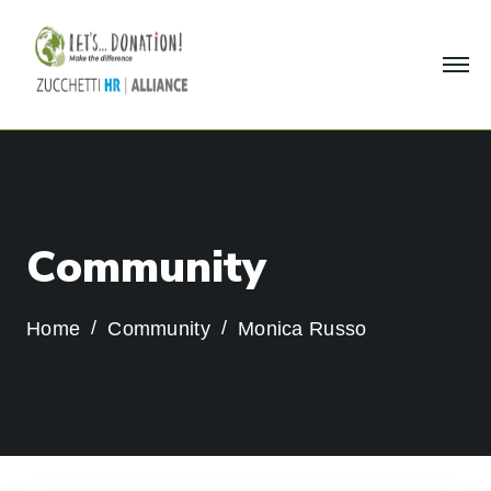
C
o
m
m
u
n
i
t
y
Home
Community
Monica Russo