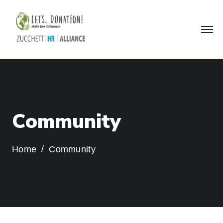
C
o
m
m
u
n
i
t
y
Home
Community