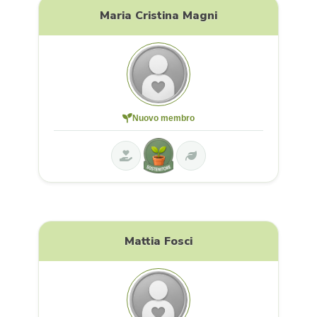
Maria Cristina Magni
Nuovo membro
Mattia Fosci