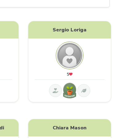
Sergio Loriga
5
di
Chiara Mason