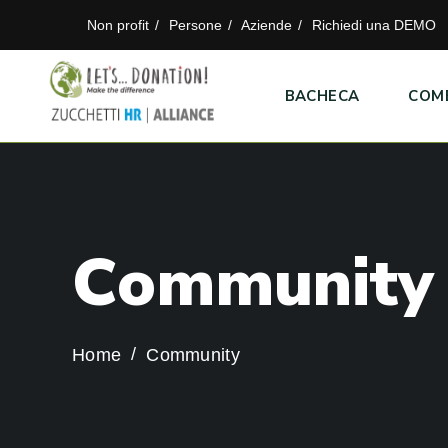
Non profit
Persone
Aziende
Richiedi una DEMO
BACHECA
COM
C
o
m
m
u
n
i
t
y
Home
Community