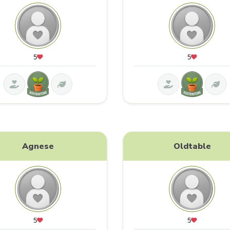
5
5
Agnese
Oldtable
5
5