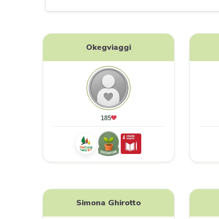
Okegviaggi
185
Simona Ghirotto