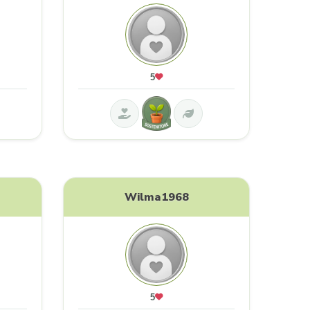
5
Wilma1968
5