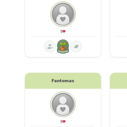
5
Fantomas
5