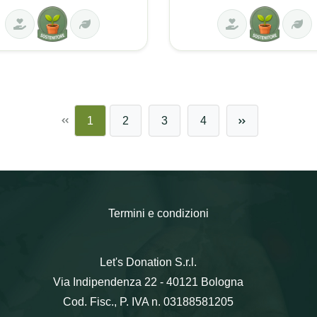
1
2
3
4
Termini e condizioni
Let's Donation S.r.l.
Via Indipendenza 22 - 40121 Bologna
Cod. Fisc., P. IVA n. 03188581205