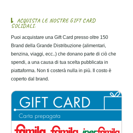
A
C
Q
U
I
S
T
A
L
E
N
O
S
T
R
E
G
I
F
T
C
A
R
D
S
O
L
I
D
A
L
I
.
Puoi acquistare una Gift Card presso oltre 150
Brand della Grande Distribuzione (alimentari,
benzina, viaggi, ecc..) che donano parte di ciò che
spendi, a una causa di tua scelta pubblicata in
piattaforma. Non ti costerà nulla in più. Il costo è
coperto dal brand.