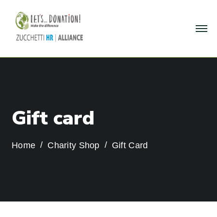
G
i
f
t
c
a
r
d
Home
Charity Shop
Gift Card