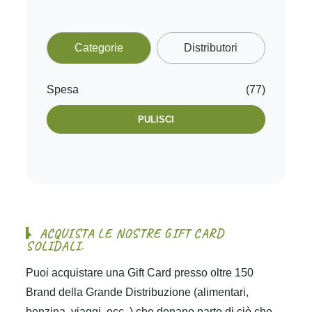
Categorie
Distributori
Spesa
(77)
PULISCI
A
C
Q
U
I
S
T
A
L
E
N
O
S
T
R
E
G
I
F
T
C
A
R
D
S
O
L
I
D
A
L
I
.
Puoi acquistare una Gift Card presso oltre 150
Brand della Grande Distribuzione (alimentari,
benzina, viaggi, ecc..) che donano parte di ciò che