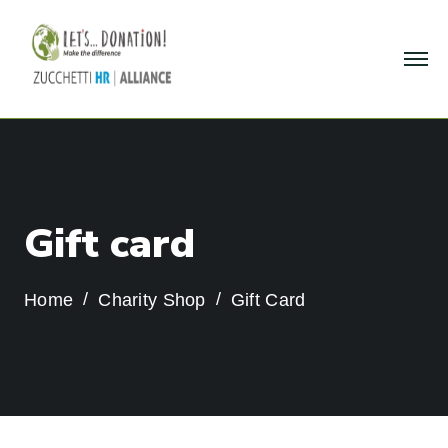
G
i
f
t
c
a
r
d
Home
Charity Shop
Gift Card