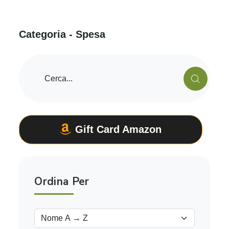
C
a
t
e
g
o
r
i
a
-
S
p
e
s
a
Gift Card Amazon
Ordina Per