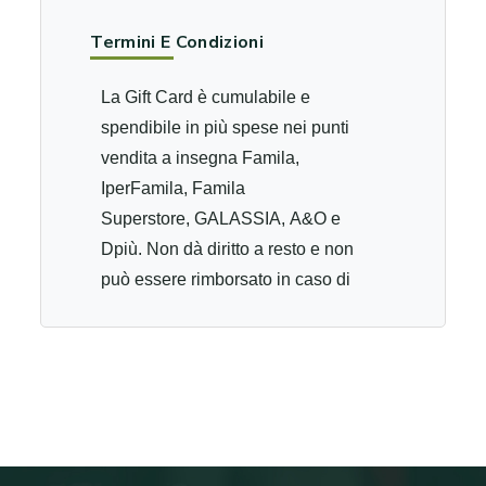
Termini E Condizioni
La Gift Card è cumulabile e
spendibile in più spese nei punti
vendita a insegna Famila,
IperFamila, Famila
Superstore, GALASSIA, A&O e
Dpiù. Non dà diritto a resto e non
può essere rimborsato in caso di
smarrimento, furto o mancato
utilizzo. L’importo non può essere
convertito in contanti o accreditato
su carta di credito. La Gift Card è
valida per dodici mesi dalla data di
acquisto. LA CARTA È SPENDIBILE