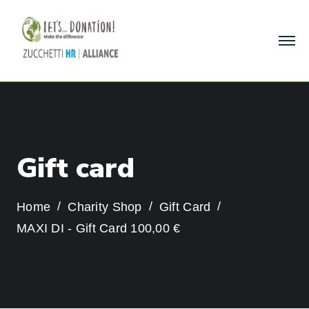
G
i
f
t
c
a
r
d
Home
Charity Shop
Gift Card
MAXI DI - Gift Card 100,00 €