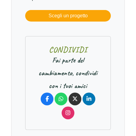
Scegli un progetto
C
O
N
D
I
V
I
D
I
Fai parte del
cambiamento, condividi
con i tuoi amici