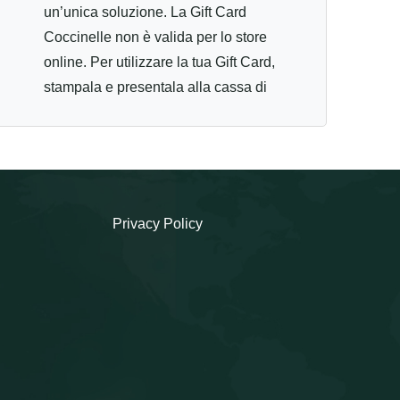
un’unica soluzione. La Gift Card
Coccinelle non è valida per lo store
online. Per utilizzare la tua Gift Card,
stampala e presentala alla cassa di
uno dei negozi Coccinelle aderenti
al circuito: Bari Via Argiro, 60/a
70121 Bologna, Via Ugo Bassi,7/a -
40121 Brescia, C.so Zanardelli,12 -
25121 Firenze, Via Calzaiuoli, 28/R
Privacy Policy
- 50122 Milano, C.so Buenos Aires,
42 -20124 Milano Malpensa,
Aeroporto Milano Malpensa
Terminal1 Spazio 164/A Area
Imbarchi Schengen Airside - 21010
Ferno (Va) Milano, C.so Vittorio
Emanuele II, 15 - 20122 Napoli, C/O