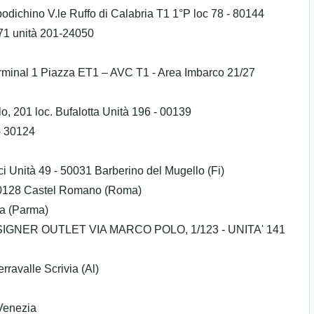
odichino V.le Ruffo di Calabria T1 1°P loc 78 - 80144
, 71 unità 201-24050
erminal 1 Piazza ET1 – AVC T1 - Area Imbarco 21/27
lo, 201 loc. Bufalotta Unità 196 - 00139
 - 30124
i Unità 49 - 50031 Barberino del Mugello (Fi)
 00128 Castel Romano (Roma)
za (Parma)
IGNER OUTLET VIA MARCO POLO, 1/123 - UNITA' 141
rravalle Scrivia (Al)
 Venezia