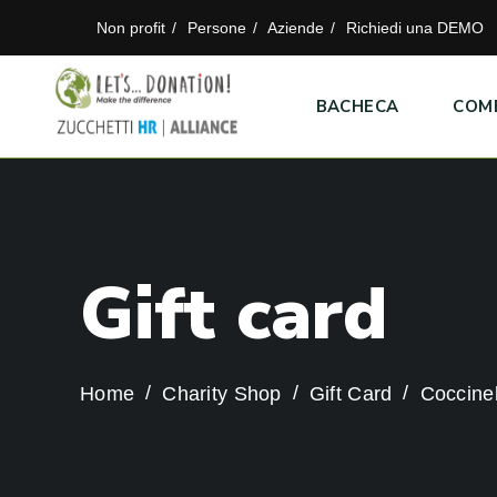
Non profit
Persone
Aziende
Richiedi una DEMO
BACHECA
COM
G
i
f
t
c
a
r
d
Home
Charity Shop
Gift Card
Coccinel