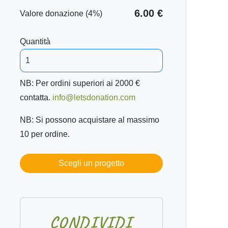
6.00 €
Valore donazione (4%)
Quantità
NB: Per ordini superiori ai 2000 €
contatta.
info@letsdonation.com
NB: Si possono acquistare al massimo
10 per ordine.
Scegli un progetto
C
O
N
D
I
V
I
D
I