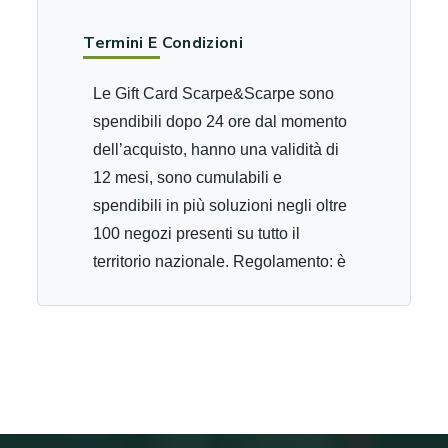
Termini E Condizioni
Le Gift Card Scarpe&Scarpe sono
spendibili dopo 24 ore dal momento
dell’acquisto, hanno una validità di
12 mesi, sono cumulabili e
spendibili in più soluzioni negli oltre
100 negozi presenti su tutto il
territorio nazionale. Regolamento: è
una carta di pagamento utilizzabile
per l’acquisto degli articoli venduti in
tutti i negozi Scarpe&Scarpe; il
valore della carta di pagamento è
quello attribuito al momento del suo
acquisto; è valida per 12 mesi dal