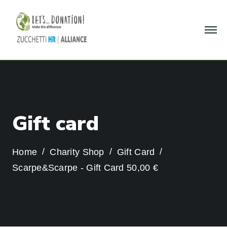
G
i
f
t
c
a
r
d
Home
Charity Shop
Gift Card
Scarpe&Scarpe - Gift Card 50,00 €