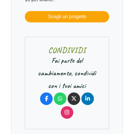
Scegli un progetto
C
O
N
D
I
V
I
D
I
Fai parte del
cambiamento, condividi
con i tuoi amici