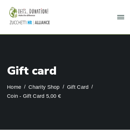
G
i
f
t
c
a
r
d
Home
Charity Shop
Gift Card
Coin - Gift Card 5,00 €