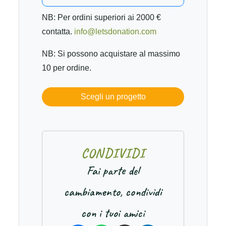
NB: Per ordini superiori ai 2000 €
contatta.
info@letsdonation.com
NB: Si possono acquistare al massimo
10 per ordine.
Scegli un progetto
C
O
N
D
I
V
I
D
I
Fai parte del
cambiamento, condividi
con i tuoi amici