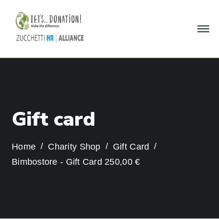
G
i
f
t
c
a
r
d
Home
Charity Shop
Gift Card
Bimbostore - Gift Card 250,00 €