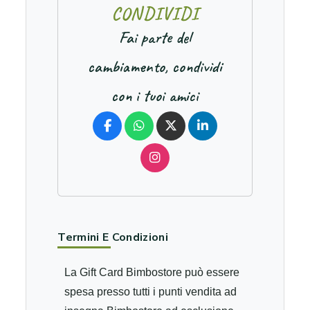
C
O
N
D
I
V
I
D
I
Fai parte del
cambiamento, condividi
con i tuoi amici
Termini E Condizioni
La Gift Card Bimbostore può essere
spesa presso tutti i punti vendita ad