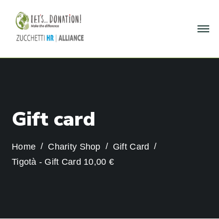
G
i
f
t
c
a
r
d
Home
Charity Shop
Gift Card
Tigotà - Gift Card 10,00 €