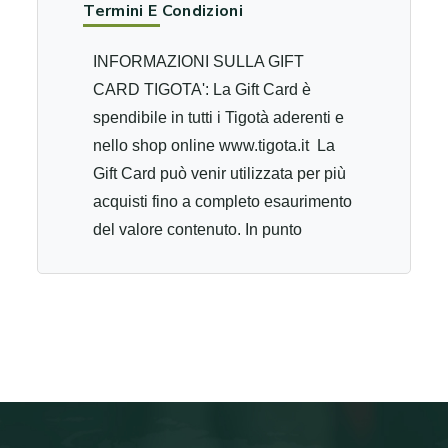
Termini E Condizioni
INFORMAZIONI SULLA GIFT
CARD TIGOTA': La Gift Card è
spendibile in tutti i Tigotà aderenti e
nello shop online www.tigota.it La
Gift Card può venir utilizzata per più
acquisti fino a completo esaurimento
del valore contenuto. In punto
vendita è possibile effettuare il
pagamento cumulando più gift card.
Online le gift card non sono
cumulabili Se la Gift Card viene
smarrita, rubata o danneggiata, la
carta non può venire bloccata e non
può essere attribuita a Tigotà alcuna