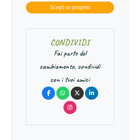
Scegli un progetto
C
O
N
D
I
V
I
D
I
Fai parte del
cambiamento, condividi
con i tuoi amici