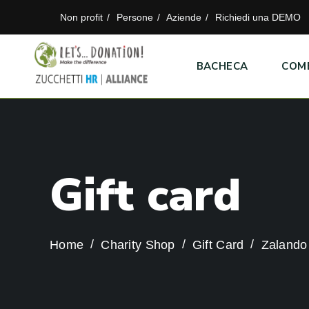
Non profit
Persone
Aziende
Richiedi una DEMO
BACHECA
COM
G
i
f
t
c
a
r
d
Home
Charity Shop
Gift Card
Zalando 