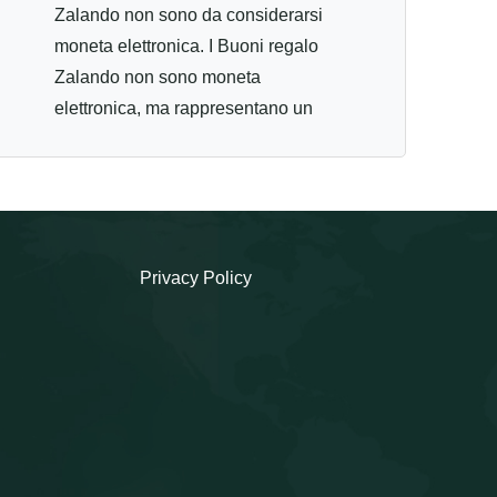
Zalando non sono da considerarsi
moneta elettronica. I Buoni regalo
Zalando non sono moneta
elettronica, ma rappresentano un
valore accumulato non
regolamentato. 2. I Buoni regalo
Zalando possono essere riscattati su
www.zalando.it e sull'app Zalando
per l'acquisto di prodotti idonei,
Privacy Policy
offerti da Zalando SE o da altri
rivenditori (Zalando Partners). Qui
trovate i dettagli. Un Buono regalo
Zalando non può essere utilizzato
per acquistare un altro Buono regalo
Zalando. 3. I Buoni regalo Zalando
sono validi per un periodo limitato di