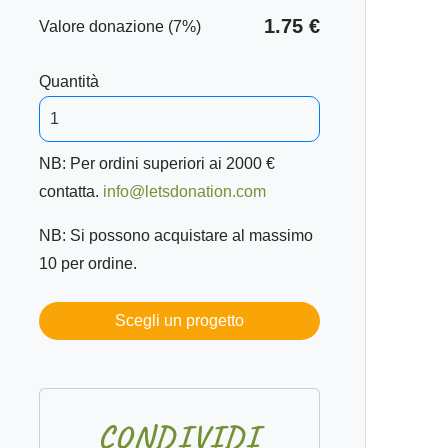
1.75 €
Valore donazione (7%)
Quantità
NB: Per ordini superiori ai 2000 €
contatta.
info@letsdonation.com
NB: Si possono acquistare al massimo
10 per ordine.
Scegli un progetto
C
O
N
D
I
V
I
D
I