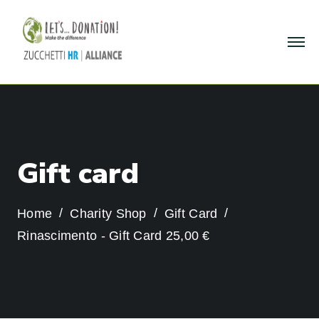
G
i
f
t
c
a
r
d
Home
Charity Shop
Gift Card
Rinascimento - Gift Card 25,00 €