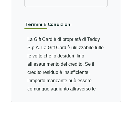
Termini E Condizioni
La Gift Card è di proprietà di Teddy
S.p.A. La Gift Card è utilizzabile tutte
le volte che lo desideri, fino
all’esaurimento del credito. Se il
credito residuo è insufficiente,
l’importo mancante può essere
comunque aggiunto attraverso le
modalità di pagamento accettate dal
punto vendita. Le Gift Card sono
cumulabili esclusivamente per gli
acquisti effettuati nei punti vendita
Rinascimento. Per gli acquisti online