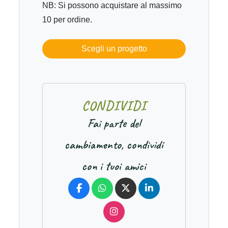
NB: Si possono acquistare al massimo
10 per ordine.
Scegli un progetto
C
O
N
D
I
V
I
D
I
Fai parte del
cambiamento, condividi
con i tuoi amici