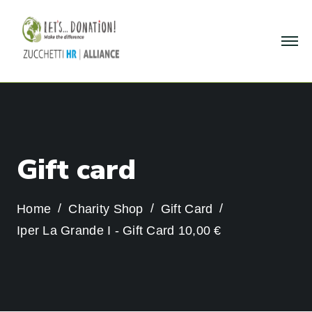
G
i
f
t
c
a
r
d
Home
Charity Shop
Gift Card
Iper La Grande I - Gift Card 10,00 €