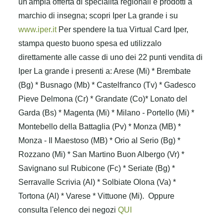
un'ampia offerta di specialità regionali e prodotti a
marchio di insegna; scopri Iper La grande i su
www.iper.it
Per spendere la tua Virtual Card Iper,
stampa questo buono spesa ed utilizzalo
direttamente alle casse di uno dei 22 punti vendita di
Iper La grande i presenti a: Arese (Mi) * Brembate
(Bg) * Busnago (Mb) * Castelfranco (Tv) * Gadesco
Pieve Delmona (Cr) * Grandate (Co)* Lonato del
Garda (Bs) * Magenta (Mi) * Milano - Portello (Mi) *
Montebello della Battaglia (Pv) * Monza (MB) *
Monza - Il Maestoso (MB) * Orio al Serio (Bg) *
Rozzano (Mi) * San Martino Buon Albergo (Vr) *
Savignano sul Rubicone (Fc) * Seriate (Bg) *
Serravalle Scrivia (Al) * Solbiate Olona (Va) *
Tortona (Al) * Varese * Vittuone (Mi).
Oppure
consulta l'elenco dei negozi
QUI