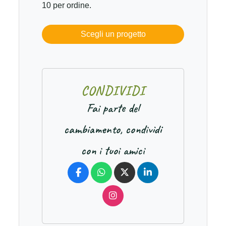
10 per ordine.
Scegli un progetto
C
O
N
D
I
V
I
D
I
Fai parte del
cambiamento, condividi
con i tuoi amici