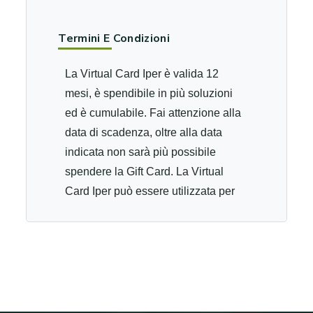
Termini E Condizioni
La Virtual Card Iper è valida 12
mesi, è spendibile in più soluzioni
ed è cumulabile. Fai attenzione alla
data di scadenza, oltre alla data
indicata non sarà più possibile
spendere la Gift Card. La Virtual
Card Iper può essere utilizzata per
l’acquisto di tutti i prodotti presenti
presso i punti vendita Iper, ad
eccezione di carte prepagate
Mastercard e Paysafe, prodotti in
vendita presso il reparto
Parafarmacia, prodotti dei distributori