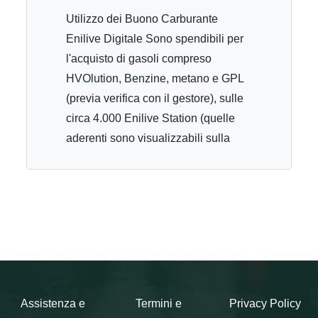
Utilizzo dei Buono Carburante
Enilive Digitale Sono spendibili per
l'acquisto di gasoli compreso
HVOlution, Benzine, metano e GPL
(previa verifica con il gestore), sulle
circa 4.000 Enilive Station (quelle
aderenti sono visualizzabili sulla
App Enilive e tramite lo «station
finder» del sito enilive.it) tramite
l'App gratuita Enilive (valida per
sistemi IOS ed Android). Utilizzando
l'App sono spendibili in tutte le
modalità di vendita presenti
sull'impianto in totale autonomia e
sono frazionabili. Possono anche
Assistenza e
Termini e
Privacy Policy
essere utilizzati, ad impianto aperto,