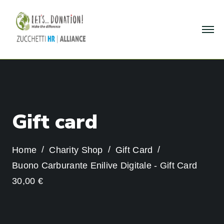
G
i
f
t
c
a
r
d
Home
Charity Shop
Gift Card
Buono Carburante Enilive Digitale - Gift Card
30,00 €