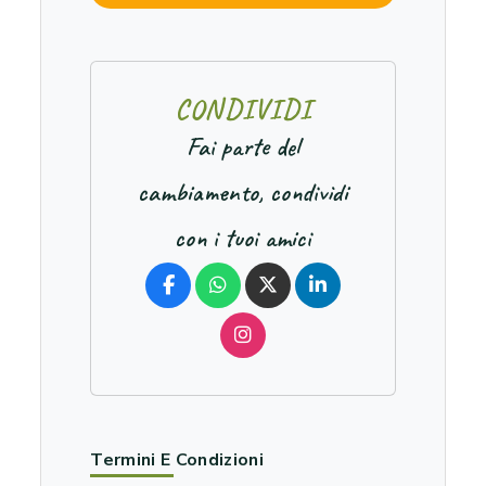
C
O
N
D
I
V
I
D
I
Fai parte del
cambiamento, condividi
con i tuoi amici
Termini E Condizioni