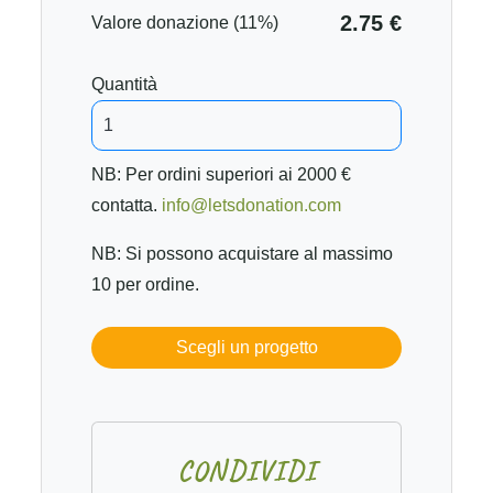
2.75 €
Valore donazione (11%)
Quantità
NB: Per ordini superiori ai 2000 €
contatta.
info@letsdonation.com
NB: Si possono acquistare al massimo
10 per ordine.
Scegli un progetto
C
O
N
D
I
V
I
D
I