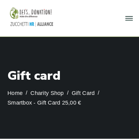
G
i
f
t
c
a
r
d
Home
Charity Shop
Gift Card
Smartbox - Gift Card 25,00 €