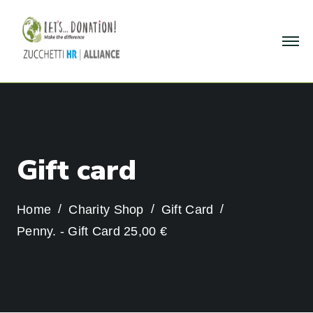
G
i
f
t
c
a
r
d
Home
Charity Shop
Gift Card
Penny. - Gift Card 25,00 €