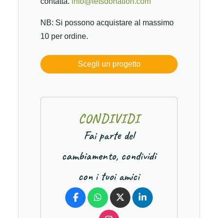
contatta.
info@letsdonation.com
NB: Si possono acquistare al massimo
10 per ordine.
Scegli un progetto
C
O
N
D
I
V
I
D
I
Fai parte del
cambiamento, condividi
con i tuoi amici