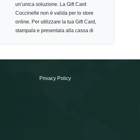
un’unica soluzione. La Gift Card
Coccinelle non è valida per lo store
online. Per utilizzare la tua Gift Card,
stampala e presentala alla cassa di
uno dei negozi Coccinelle aderenti
al circuito: Bari Via Argiro, 60/a
70121 Bologna, Via Ugo Bassi,7/a -
40121 Brescia, C.so Zanardelli,12 -
25121 Firenze, Via Calzaiuoli, 28/R
Privacy Policy
- 50122 Milano, C.so Buenos Aires,
42 -20124 Milano Malpensa,
Aeroporto Milano Malpensa
Terminal1 Spazio 164/A Area
Imbarchi Schengen Airside - 21010
Ferno (Va) Milano, C.so Vittorio
Emanuele II, 15 - 20122 Napoli, C/O