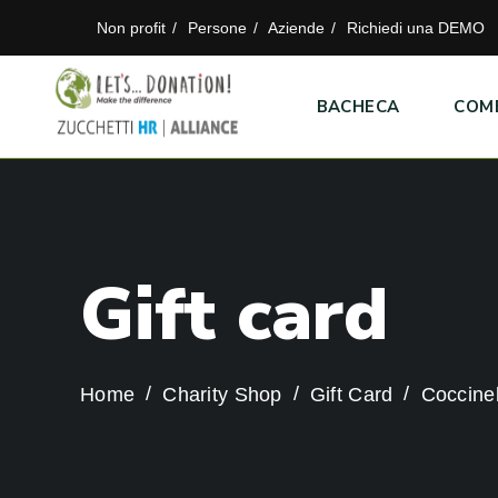
Non profit
Persone
Aziende
Richiedi una DEMO
BACHECA
COM
G
i
f
t
c
a
r
d
Home
Charity Shop
Gift Card
Coccinel