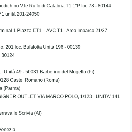
odichino V.le Ruffo di Calabria T1 1°P loc 78 - 80144
, 71 unità 201-24050
erminal 1 Piazza ET1 – AVC T1 - Area Imbarco 21/27
lo, 201 loc. Bufalotta Unità 196 - 00139
 - 30124
i Unità 49 - 50031 Barberino del Mugello (Fi)
 00128 Castel Romano (Roma)
za (Parma)
IGNER OUTLET VIA MARCO POLO, 1/123 - UNITA' 141
rravalle Scrivia (Al)
 Venezia