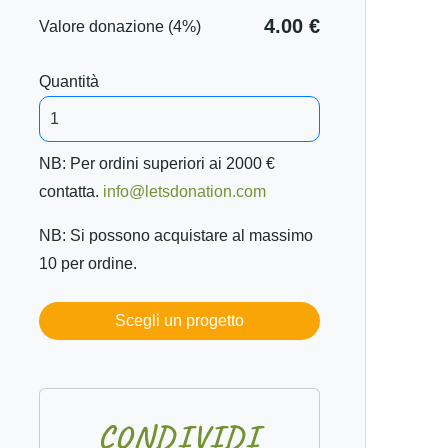
4.00 €
Valore donazione (4%)
Quantità
NB: Per ordini superiori ai 2000 €
contatta.
info@letsdonation.com
NB: Si possono acquistare al massimo
10 per ordine.
Scegli un progetto
C
O
N
D
I
V
I
D
I