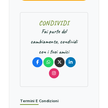
C
O
N
D
I
V
I
D
I
Fai parte del
cambiamento, condividi
con i tuoi amici
Termini E Condizioni