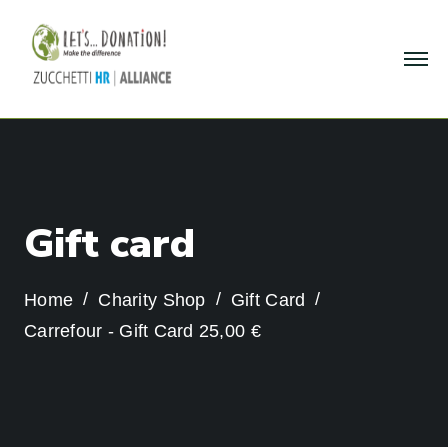
G
i
f
t
c
a
r
d
Home
Charity Shop
Gift Card
Carrefour - Gift Card 25,00 €