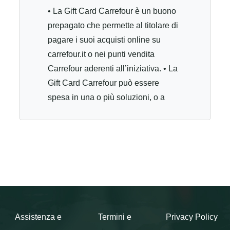
• La Gift Card Carrefour è un buono
prepagato che permette al titolare di
pagare i suoi acquisti online su
carrefour.it o nei punti vendita
Carrefour aderenti all’iniziativa. • La
Gift Card Carrefour può essere
spesa in una o più soluzioni, o a
completamento di un altro mezzo di
pagamento, fino all’esaurimento del
credito o alla data di scadenza. •
Sono esclusi dai beni acquistabili
con le Gift Card Carrefour i farmaci
da banco, i carburanti e tutte le Gift
Card. Non possono essere utilizzate
per pagare i bollettini potali. • La Gift
Assistenza e
Termini e
Privacy Policy
Card Carrefour può essere cumulata