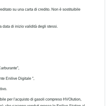
editato su una carta di credito. Non è sostituibile
data di inizio validità degli stessi.
Carburante”,
e Enilive Digitale ”,
tivo.
bile per l'acquisto di gasoli compreso HVOlution,
e), che saranno venduti presso le Enilive Station al