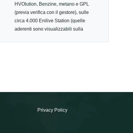
HVOlution, Benzine, metano e GPL
(previa verifica con il gestore), sulle
circa 4.000 Enilive Station (quelle
aderenti sono visualizzabili sulla
App Enilive e tramite lo «station
finder» del sito enilive.it) tramite
l'App gratuita Enilive (valida per
sistemi IOS ed Android). Utilizzando
l'App sono spendibili in tutte le
modalità di vendita presenti
sull'impianto in totale autonomia e
sono frazionabili. Possono anche
essere utilizzati, ad impianto aperto,
Privacy Policy
presentando il codice di 14 caratteri
al gestore. Sono spendibili fino e
non oltre la data indicata, decorsa la