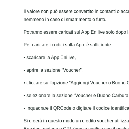
Il valore non può essere convertito in contanti o accr
nemmeno in caso di smarrimento o furto.
Potranno essere caricati sul App Enilive solo dopo la 
Per caricare i codici sulla App, è sufficiente:
• scaricare la App Enilive,
• aprire la sezione “Voucher”,
• cliccare sull'opzione “Aggiungi Voucher o Buono 
• selezionare la sezione “Voucher e Buono Carburant
• inquadrare il QRCode o digitare il codice identifica
Si creerà in questo modo un credito voucher utilizza
Benzine, metano e GPL (previa verifica con il gestor