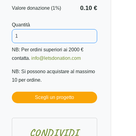
0.10 €
Valore donazione (1%)
Quantità
NB: Per ordini superiori ai 2000 €
contatta.
info@letsdonation.com
NB: Si possono acquistare al massimo
10 per ordine.
Scegli un progetto
C
O
N
D
I
V
I
D
I