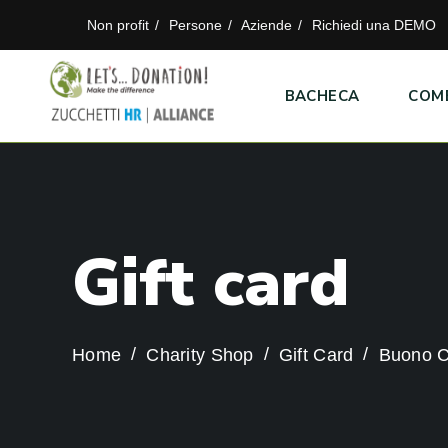
Non profit
Persone
Aziende
Richiedi una DEMO
BACHECA
COM
G
i
f
t
c
a
r
d
Home
Charity Shop
Gift Card
Buono Ca