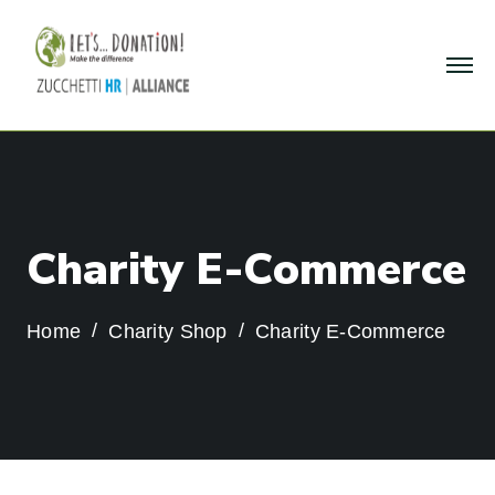
C
h
a
r
i
t
y
E
-
C
o
m
m
e
r
c
e
Home
Charity Shop
Charity E-Commerce