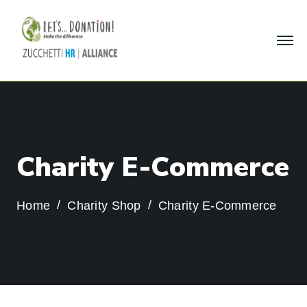
C
h
a
r
i
t
y
E
-
C
o
m
m
e
r
c
e
Home
Charity Shop
Charity E-Commerce