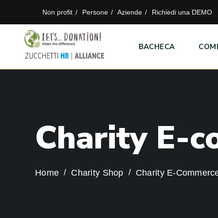
Non profit
Persone
Aziende
Richiedi una DEMO
BACHECA
COM
C
h
a
r
i
t
y
E
-
c
Home
Charity Shop
Charity E-Commerc