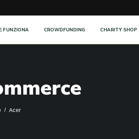
E FUNZIONA
CROWDFUNDING
CHARITY SHOP
o
m
m
e
r
c
e
e
Acer