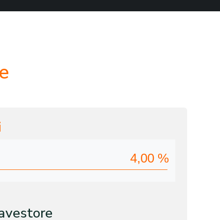
e
i
4,00
%
avestore