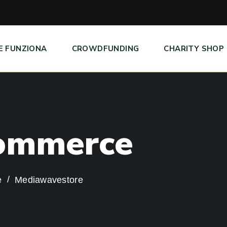
E FUNZIONA
CROWDFUNDING
CHARITY SHOP
o
m
m
e
r
c
e
e
Mediawavestore