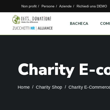
Non profit
Persone
Aziende
Richiedi una DEMO
BACHECA
COM
C
h
a
r
i
t
y
E
-
c
Home
Charity Shop
Charity E-Commerc