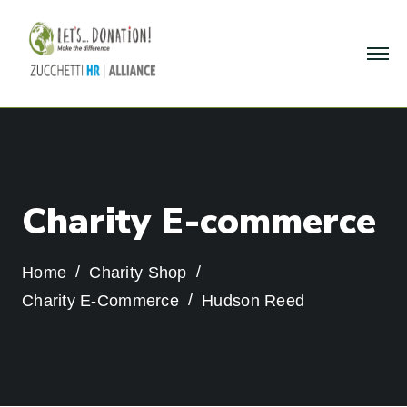
C
h
a
r
i
t
y
E
-
c
o
m
m
e
r
c
e
Home
Charity Shop
Charity E-Commerce
Hudson Reed