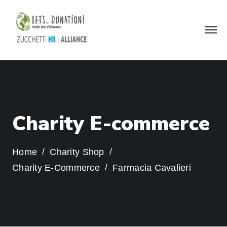
C
h
a
r
i
t
y
E
-
c
o
m
m
e
r
c
e
Home
Charity Shop
Charity E-Commerce
Farmacia Cavalieri