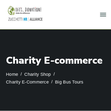
C
h
a
r
i
t
y
E
-
c
o
m
m
e
r
c
e
Home
Charity Shop
Charity E-Commerce
Big Bus Tours