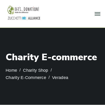
C
h
a
r
i
t
y
E
-
c
o
m
m
e
r
c
e
Home
Charity Shop
Charity E-Commerce
Veradea