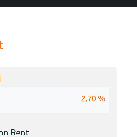
t
i
2,70
%
on Rent