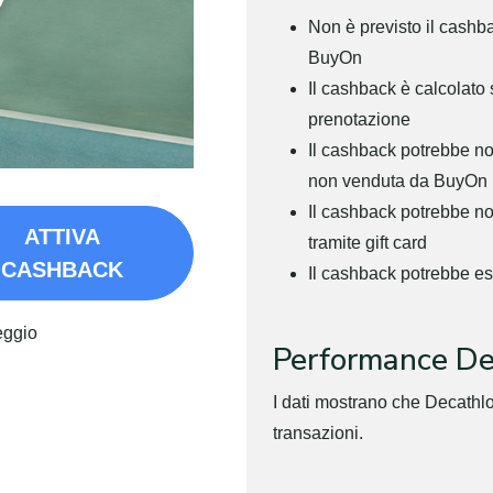
Non è previsto il cashb
BuyOn
Il cashback è calcolato
prenotazione
Il cashback potrebbe non
non venduta da BuyOn
Il cashback potrebbe n
ATTIVA
tramite gift card
CASHBACK
Il cashback potrebbe es
eggio
Performance De
I dati mostrano che Decathl
transazioni.