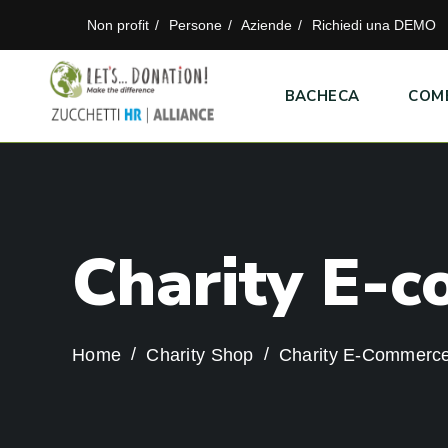
Non profit
Persone
Aziende
Richiedi una DEMO
BACHECA
COM
C
h
a
r
i
t
y
E
-
c
Home
Charity Shop
Charity E-Commerc