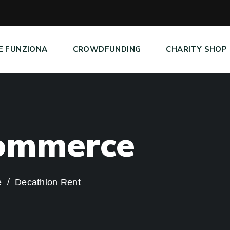
E FUNZIONA
CROWDFUNDING
CHARITY SHOP
o
m
m
e
r
c
e
e
Decathlon Rent