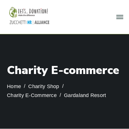
C
h
a
r
i
t
y
E
-
c
o
m
m
e
r
c
e
Home
Charity Shop
Charity E-Commerce
Gardaland Resort