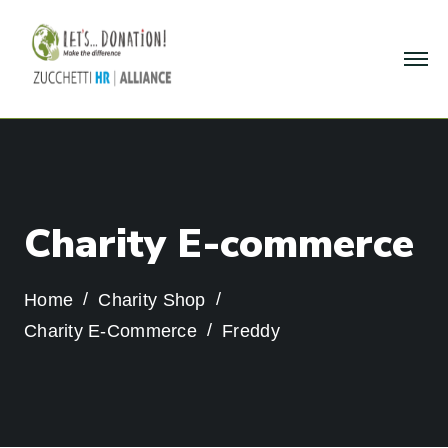
C
h
a
r
i
t
y
E
-
c
o
m
m
e
r
c
e
Home
Charity Shop
Charity E-Commerce
Freddy