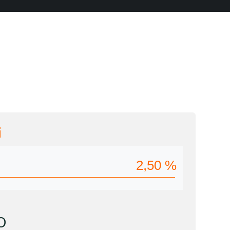
i
2,50
%
O