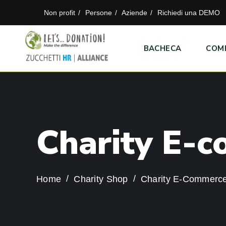
Non profit
Persone
Aziende
Richiedi una DEMO
BACHECA
COM
C
h
a
r
i
t
y
E
-
c
Home
Charity Shop
Charity E-Commerc