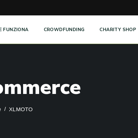
E FUNZIONA
CROWDFUNDING
CHARITY SHOP
o
m
m
e
r
c
e
e
XLMOTO