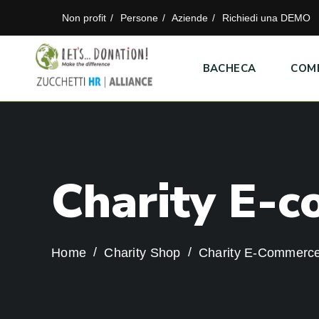
Non profit
Persone
Aziende
Richiedi una DEMO
BACHECA
COM
C
h
a
r
i
t
y
E
-
c
Home
Charity Shop
Charity E-Commerc