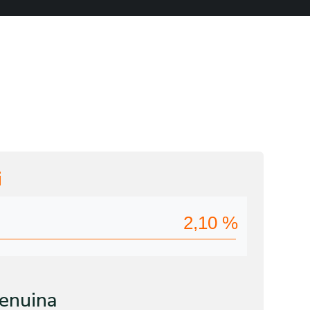
i
2,10
%
enuina