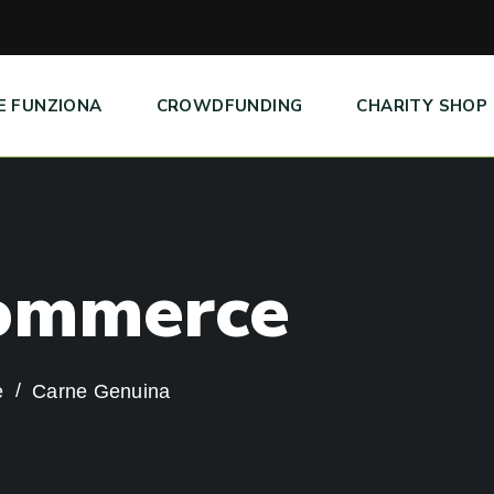
E FUNZIONA
CROWDFUNDING
CHARITY SHOP
o
m
m
e
r
c
e
e
Carne Genuina