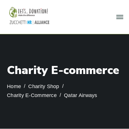
C
h
a
r
i
t
y
E
-
c
o
m
m
e
r
c
e
Home
Charity Shop
Charity E-Commerce
Qatar Airways