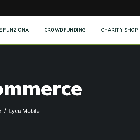
E FUNZIONA
CROWDFUNDING
CHARITY SHOP
o
m
m
e
r
c
e
e
Lyca Mobile