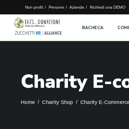
Non profit
Persone
Aziende
Richiedi una DEMO
BACHECA
COM
C
h
a
r
i
t
y
E
-
c
Home
Charity Shop
Charity E-Commerc