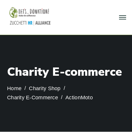
C
h
a
r
i
t
y
E
-
c
o
m
m
e
r
c
e
Home
Charity Shop
Charity E-Commerce
ActionMoto