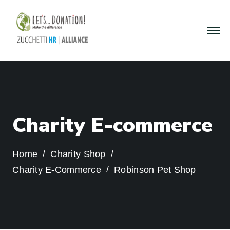
C
h
a
r
i
t
y
E
-
c
o
m
m
e
r
c
e
Home
Charity Shop
Charity E-Commerce
Robinson Pet Shop