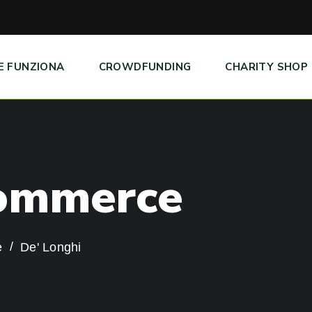
E FUNZIONA
CROWDFUNDING
CHARITY SHOP
o
m
m
e
r
c
e
e
De' Longhi