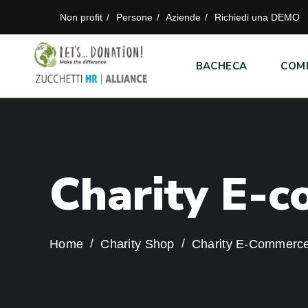
Non profit
Persone
Aziende
Richiedi una DEMO
BACHECA
COM
C
h
a
r
i
t
y
E
-
c
Home
Charity Shop
Charity E-Commerc